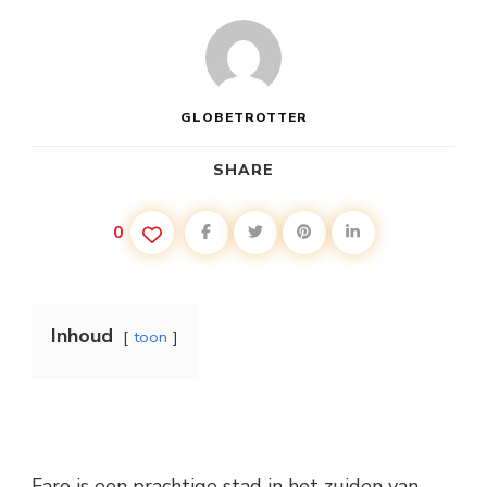
GLOBETROTTER
SHARE
0
Inhoud
toon
Faro is een prachtige stad in het zuiden van