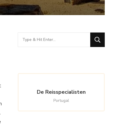
Looking
for
Something?
t
De Reisspecialisten
Portugal
n
l
e