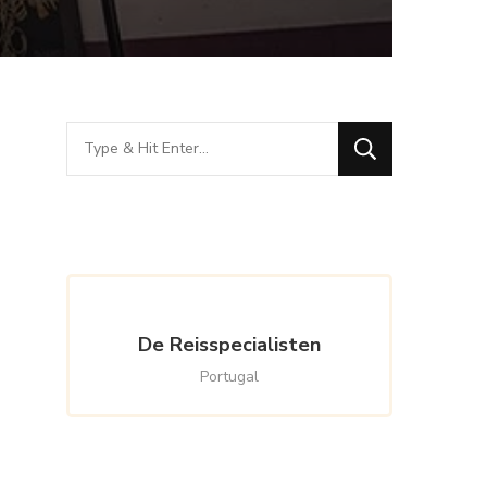
Looking
for
Something?
De Reisspecialisten
Portugal