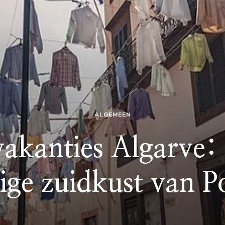
ALGEMEEN
vakanties Algarve:
ige zuidkust van P