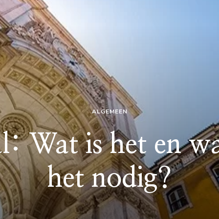
ALGEMEEN
l: Wat is het en w
het nodig?