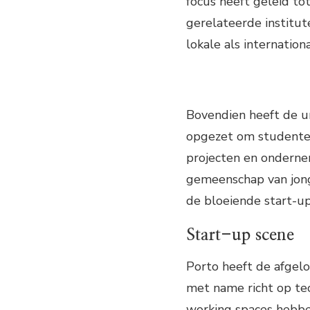
focus heeft geleid to
gerelateerde institu
lokale als internation
Bovendien heeft de un
opgezet om studente
projecten en onderne
gemeenschap van jong
de bloeiende start-up
Start-up scene
Porto heeft de afgelo
met name richt op tec
working spaces hebben