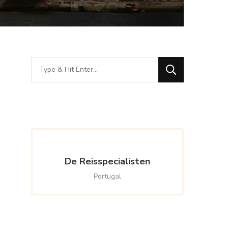
Looking
for
Something?
De Reisspecialisten
Portugal