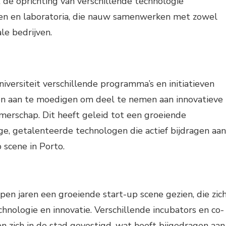
t de oprichting van verschillende technologie
ten en laboratoria, die nauw samenwerken met zowel
ale bedrijven.
iversiteit verschillende programma’s en initiatieven
n aan te moedigen om deel te nemen aan innovatieve
merschap. Dit heeft geleid tot een groeiende
e, getalenteerde technologen die actief bijdragen aan
 scene in Porto.
pen jaren een groeiende start-up scene gezien, die zic
hnologie en innovatie. Verschillende incubators en co-
 zich in de stad gevestigd, wat heeft bijgedragen aan