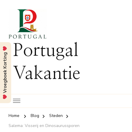
Portugal
Vroegboek Korting
Vakantie
Home
Blog
Steden
Salema: Visserij en Dinosaurussporen