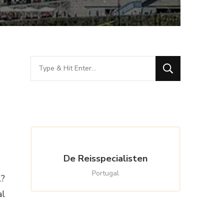
Looking
for
Something?
De Reisspecialisten
Portugal
l?
al