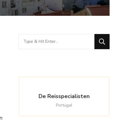
Looking
for
Something?
De Reisspecialisten
Portugal
n